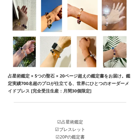
占星術鑑定 × 5つの聖石 × 20ページ超えの鑑定書をお届け。鑑
定実績700名超のプロが仕立てる、世界にひとつのオーダーメ
イドブレス [完全受注生産：月間30個限定]
☑占星術鑑定
☑ブレスレット
☑20Pの鑑定書